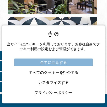
当サイトはクッキーを利用しております。お客様自身でク
ッキー利用の設定および管理ができます。
パティオ。 136号室の眺め
全てに同意する
すべてのクッキーを拒否する
カスタマイズする
プライバシーポリシー
ブック