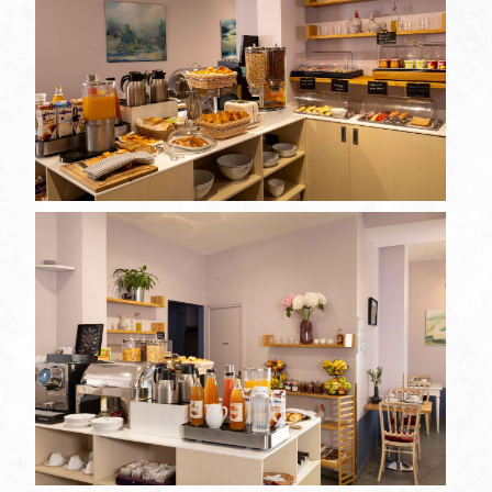
Hotel Queen Mary - 写真
Hotel Queen Mary - 写真