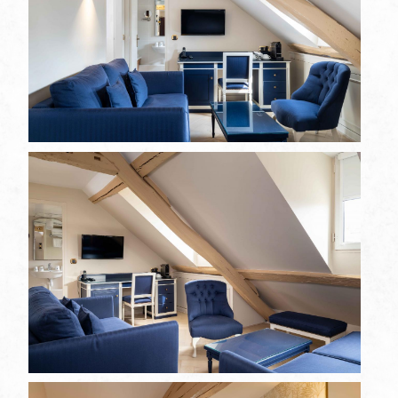
Hotel Queen Mary - 写真
Hotel Queen Mary - 写真