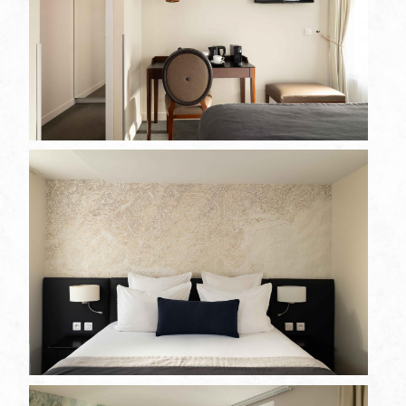
Hotel Queen Mary - 写真
Hotel Queen Mary - 写真