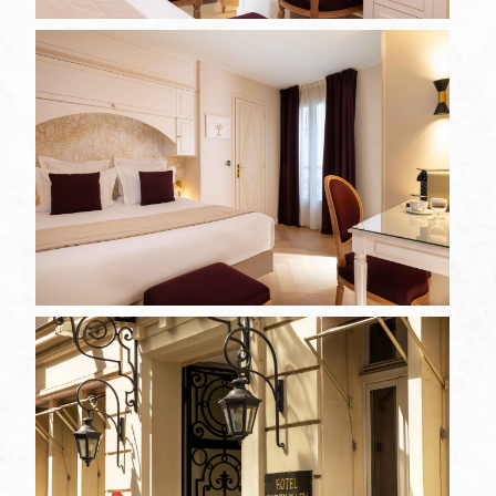
Hotel Queen Mary - 写真
Hotel Queen Mary - 写真