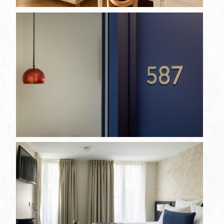
Hotel Queen Mary - 写真
Hotel Queen Mary - 写真