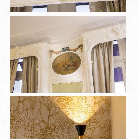
ホテルの詳細
Hotel Queen Mary - 写真