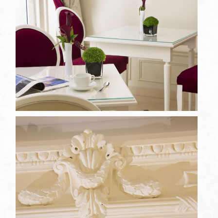
リビングルーム
ホテルの詳細