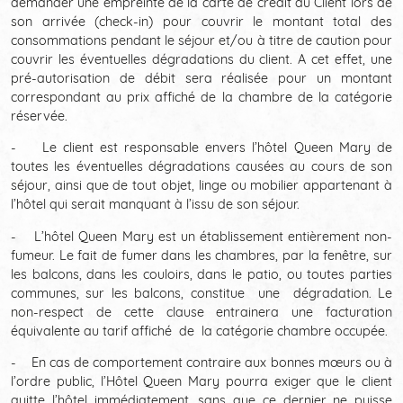
demander une empreinte de la carte de crédit du Client lors de
son arrivée (check-in) pour couvrir le montant total des
consommations pendant le séjour et/ou à titre de caution pour
couvrir les éventuelles dégradations du client. A cet effet, une
pré-autorisation de débit sera réalisée pour un montant
correspondant au prix affiché de la chambre de la catégorie
réservée.
- Le client est responsable envers l’hôtel Queen Mary de
toutes les éventuelles dégradations causées au cours de son
séjour, ainsi que de tout objet, linge ou mobilier appartenant à
l’hôtel qui serait manquant à l’issu de son séjour.
- L’hôtel Queen Mary est un établissement entièrement non-
fumeur. Le fait de fumer dans les chambres, par la fenêtre, sur
les balcons, dans les couloirs, dans le patio, ou toutes parties
communes, sur les balcons, constitue une dégradation. Le
non-respect de cette clause entrainera une facturation
équivalente au tarif affiché de la catégorie chambre occupée.
- En cas de comportement contraire aux bonnes mœurs ou à
l’ordre public, l’Hôtel Queen Mary pourra exiger que le client
quitte l’hôtel immédiatement, sans que ce dernier ne puisse