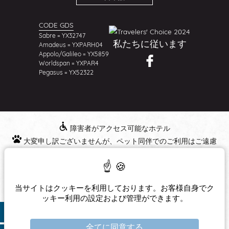
CODE GDS
Sabre = YX32747
私たちに従います
Amadeus = YXPARH04
Appolo/Galileo = YX5859
Worldspan = YXPAR4
Pegasus = YX52322
障害者がアクセス可能なホテル
大変申し訳ございませんが、ペット同伴でのご利用はご遠慮
いただいています。
© 2026
Hotel Queen Mary
- 公式サイト
当サイトはクッキーを利用しております。お客様自身でク
創造
ッキー利用の設定および管理ができます。
Agence WEBCOM
法的事項
全てに同意する