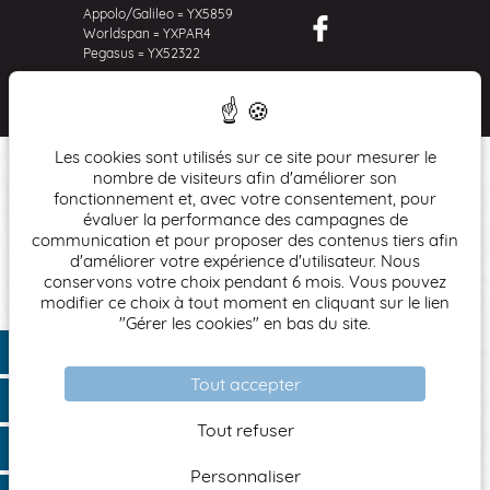
Appolo/Galileo = YX5859
Worldspan = YXPAR4
Pegasus = YX52322
Les cookies sont utilisés sur ce site pour mesurer le
Hôtel accessible aux personnes à mobilité réduite
nombre de visiteurs afin d'améliorer son
fonctionnement et, avec votre consentement, pour
Les animaux de compagnie ne sont pas admis dans
évaluer la performance des campagnes de
l'établissement
communication et pour proposer des contenus tiers afin
d'améliorer votre expérience d'utilisateur. Nous
© 2026
Hotel Queen Mary
- Site officiel
conservons votre choix pendant 6 mois. Vous pouvez
Création :
modifier ce choix à tout moment en cliquant sur le lien
"Gérer les cookies" en bas du site.
Agence WEBCOM
Mentions Légales
Tout accepter
Politique de confidentialité
Tout refuser
Conditions générales de vente
Personnaliser