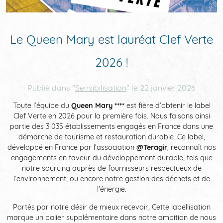
QUARTIER & ACCÈS
ACTUALITÉS
Le Queen Mary est lauréat Clef Verte
2026 !
AVIS
Publié dans "
Sensibilisation
" le
22 janvier 2026
Toute l’équipe du
Queen Mary ****
est fière d’obtenir le label
CLEF VERTE
Clef Verte en 2026 pour la première fois. Nous faisons ainsi
partie des 3 035 établissements engagés en France dans une
démarche de tourisme et restauration durable. Ce label,
développé en France par l'association
@Teragir
, reconnaît nos
engagements en faveur du développement durable, tels que
notre sourcing auprès de fournisseurs respectueux de
l’environnement, ou encore notre gestion des déchets et de
l’énergie.
Portés par notre désir de mieux recevoir, Cette labellisation
marque un palier supplémentaire dans notre ambition de nous