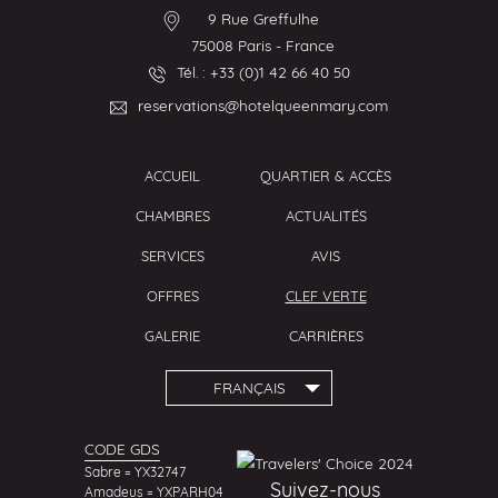
9 Rue Greffulhe
75008
Paris
-
France
Tél. :
+33 (0)1 42 66 40 50
reservations@hotelqueenmary.com
ACCUEIL
QUARTIER & ACCÈS
CHAMBRES
ACTUALITÉS
SERVICES
AVIS
OFFRES
CLEF VERTE
GALERIE
CARRIÈRES
FRANÇAIS
CODE GDS
Sabre = YX32747
Suivez-nous
Amadeus = YXPARH04