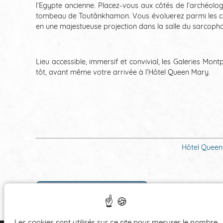
l’Egypte ancienne. Placez-vous aux côtés de l’archéol
tombeau de Toutânkhamon. Vous évoluerez parmi les copi
en une majestueuse projection dans la salle du sarcoph
Lieu accessible, immersif et convivial, les Galeries Mo
tôt, avant même votre arrivée à l’Hôtel Queen Mary.
Hôtel Queen
‹ RETOUR AUX ARTICLES
Les cookies sont utilisés sur ce site pour mesurer le nombre