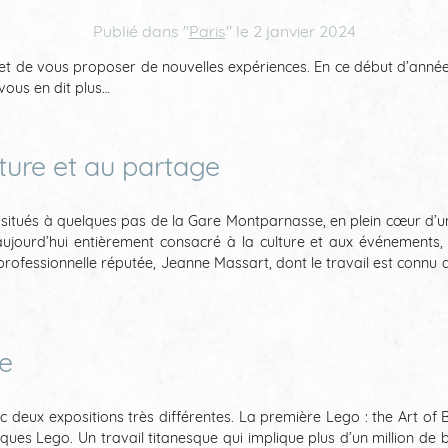
Publié dans "
Paris
" le
2 janvier 2024
r et de vous proposer de nouvelles expériences. En ce début d’anné
vous en dit plus…
ture et au partage
 situés à quelques pas de la Gare Montparnasse, en plein cœur d’un q
t aujourd’hui entièrement consacré à la culture et aux événements,
rofessionnelle réputée, Jeanne Massart, dont le travail est connu
e
ux expositions très différentes. La première Lego : the Art of Br
ques Lego. Un travail titanesque qui implique plus d’un million de b