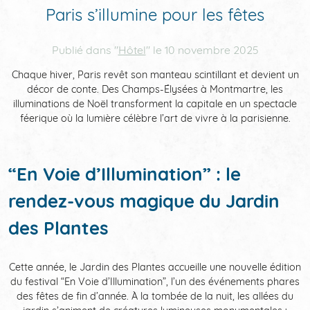
QUARTIER & ACCÈS
Paris s’illumine pour les fêtes
Publié dans "
Hôtel
" le
10 novembre 2025
Chaque hiver, Paris revêt son manteau scintillant et devient un
ACTUALITÉS
AVIS
décor de conte. Des Champs-Élysées à Montmartre, les
illuminations de Noël transforment la capitale en un spectacle
féerique où la lumière célèbre l’art de vivre à la parisienne.
CLEF VERTE
“En Voie d’Illumination” : le
rendez-vous magique du Jardin
des Plantes
Cette année, le Jardin des Plantes accueille une nouvelle édition
du festival “En Voie d’Illumination”, l’un des événements phares
des fêtes de fin d’année. À la tombée de la nuit, les allées du