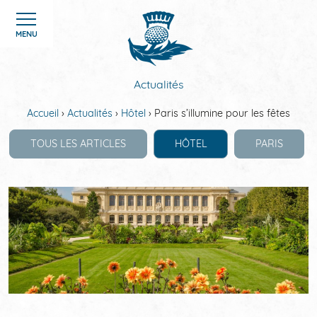
Panneau de gestion des cookies
MENU
Actualités
Accueil
Actualités
Hôtel
Paris s’illumine pour les fêtes
ACCUEIL
TOUS LES ARTICLES
HÔTEL
PARIS
CHAMBRES
SERVICES
OFFRES
GALERIE