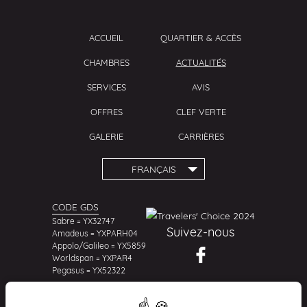
ACCUEIL
QUARTIER & ACCÈS
CHAMBRES
ACTUALITÉS
SERVICES
AVIS
OFFRES
CLEF VERTE
GALERIE
CARRIÈRES
FRANÇAIS
CODE GDS
Sabre = YX32747
Suivez-nous
Amadeus = YXPARH04
Appolo/Galileo = YX5859
Worldspan = YXPAR4
Pegasus = YX52322