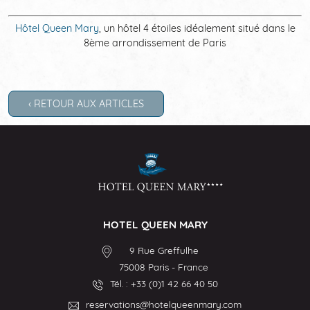
Hôtel Queen Mary​
, un hôtel 4 étoiles idéalement situé dans le
8ème arrondissement de Paris
‹ RETOUR AUX ARTICLES
HOTEL QUEEN MARY
9 Rue Greffulhe
75008
Paris
-
France
Tél. :
+33 (0)1 42 66 40 50
reservations@hotelqueenmary.com