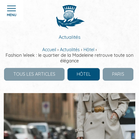
Panneau de gestion des cookies
MENU
Actualités
Accueil
Actualités
Hôtel
Fashion Week : le quartier de la Madeleine retrouve toute son
ACCUEIL
élégance
TOUS LES ARTICLES
HÔTEL
PARIS
CHAMBRES
SERVICES
OFFRES
GALERIE