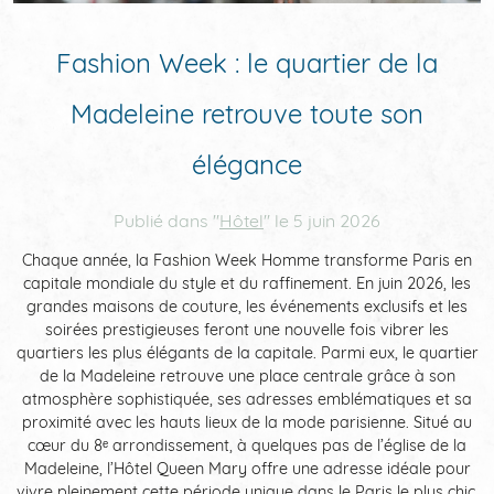
QUARTIER & ACCÈS
Fashion Week : le quartier de la
Madeleine retrouve toute son
ACTUALITÉS
AVIS
élégance
CLEF VERTE
Publié dans "
Hôtel
" le
5 juin 2026
Chaque année, la Fashion Week Homme transforme Paris en
capitale mondiale du style et du raffinement. En juin 2026, les
grandes maisons de couture, les événements exclusifs et les
soirées prestigieuses feront une nouvelle fois vibrer les
quartiers les plus élégants de la capitale. Parmi eux, le quartier
de la Madeleine retrouve une place centrale grâce à son
atmosphère sophistiquée, ses adresses emblématiques et sa
proximité avec les hauts lieux de la mode parisienne. Situé au
cœur du 8ᵉ arrondissement, à quelques pas de l’église de la
Madeleine, l’Hôtel Queen Mary offre une adresse idéale pour
vivre pleinement cette période unique dans le Paris le plus chic.