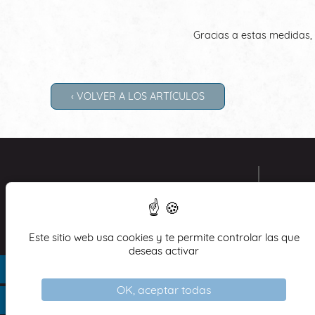
Gracias a estas medidas,
‹ VOLVER A LOS ARTÍCULOS
HOTEL
9 Ru
750
Este sitio web usa cookies y te permite controlar las que
Tél
+
deseas activar
res
OK, aceptar todas