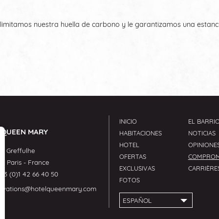
 limitamos nuestra huella de carbono y le garantizamos una estan
INICIO
EL BARRI
 QUEEN MARY
HABITACIONES
NOTICIAS
HOTEL
OPINIONE
e Greffulhe
OFERTAS
COMPROM
08
Paris
-
France
EXCLUSIVAS
CARRIÈRE
33 (0)1 42 66 40 50
FOTOS
ervations@hotelqueenmary.com
ESPAÑOL