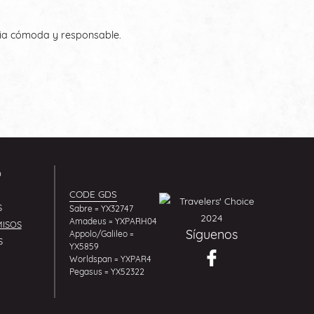
cia cómoda y responsable.
O
CODE GDS
S
Sabre = YX32747
Amadeus = YXPARH04
ISOS
Síguenos
Appolo/Galileo =
S
YX5859
Worldspan = YXPAR4
Pegasus = YX52322