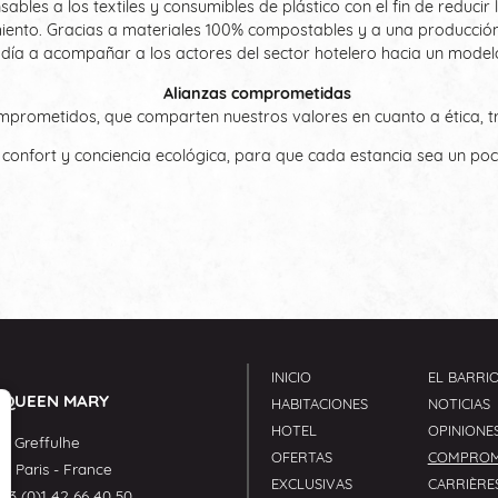
ables a los textiles y consumibles de plástico con el fin de reducir 
imiento. Gracias a materiales 100% compostables y a una producción
ía a acompañar a los actores del sector hotelero hacia un model
Alianzas comprometidas
ometidos, que comparten nuestros valores en cuanto a ética, tr
 confort y conciencia ecológica, para que cada estancia sea un po
INICIO
EL BARRI
 QUEEN MARY
HABITACIONES
NOTICIAS
HOTEL
OPINIONE
e Greffulhe
OFERTAS
COMPROM
08
Paris
-
France
EXCLUSIVAS
CARRIÈRE
33 (0)1 42 66 40 50