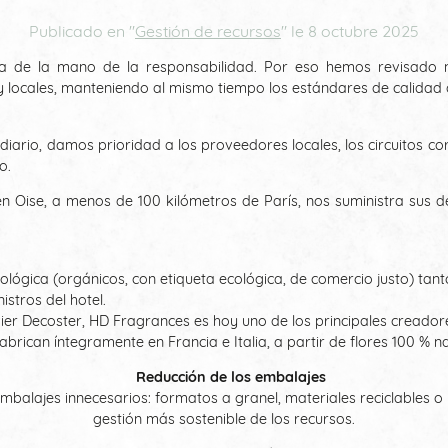
Publicado en "
Gestión de recursos
" le
8 octubre 2025
va de la mano de la responsabilidad. Por eso hemos revisado n
y locales, manteniendo al mismo tiempo los estándares de calidad q
iario, damos prioridad a los proveedores locales, los circuitos c
o.
a en Oise, a menos de 100 kilómetros de París, nos suministra sus
.
ológica (orgánicos, con etiqueta ecológica, de comercio justo) tan
stros del hotel.
ier Decoster, HD Fragrances es hoy uno de los principales creado
brican íntegramente en Francia e Italia, a partir de flores 100 % na
Reducción de los embalajes
alajes innecesarios: formatos a granel, materiales reciclables o r
gestión más sostenible de los recursos.