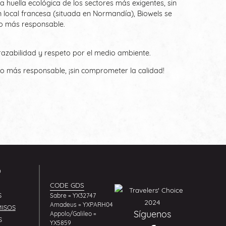
la huella ecológica de los sectores más exigentes, sin
 local francesa (situada en Normandía), Biowels se
o más responsable.
azabilidad y respeto por el medio ambiente.
co más responsable, ¡sin comprometer la calidad!
O
CODE GDS
S
Sabre = YX32747
Amadeus = YXPARH04
ISOS
Síguenos
Appolo/Galileo =
S
YX5859