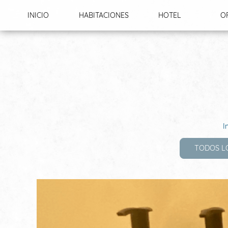
Panel de gestión de cookies
INICIO
HABITACIONES
HOTEL
O
EXC
I
TODOS L